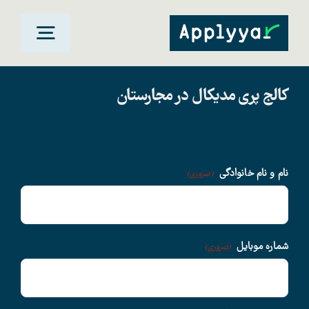
Ski
t
oggle
conten
gation
کالج پری مدیکال در مجارستان
خانه
مقاصد تحصیلی
نام و نام خانوادگی
(ضروری)
دانشگاهها
سوالات متداول
شماره موبایل
(ضروری)
درباره ما