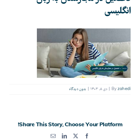
انگلیسی
zahedi
By
|
دی ۸, ۱۴۰۳
|
بدون ديدگاه
Share This Story, Choose Your Platform!
X
Facebook
LinkedIn
پست