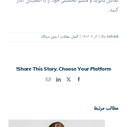
تماس بگیرید و مسیر تحصیلی خود را با اطمینان آغاز
کنید.
zahedi
By
|
آذر ۶, ۱۴۰۳
|
آلمان
,
مقالات
|
بدون ديدگاه
Share This Story, Choose Your Platform!
X
Facebook
LinkedIn
پست
الکترونیک
مطالب مرتبط