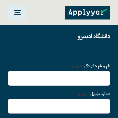
Ski
t
oggle
conten
gation
دانشگاه ادینبرو
خانه
مقاصد تحصیلی
نام و نام خانوادگی
(ضروری)
دانشگاهها
سوالات متداول
شماره موبایل
(ضروری)
درباره ما