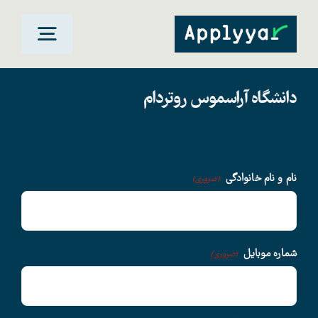
Ski
t
oggle
conten
gation
دانشگاه آراسموس روتردام
خانه
مقاصد تحصیلی
نام و نام خانوادگی
(ضروری)
دانشگاهها
سوالات متداول
شماره موبایل
(ضروری)
درباره ما