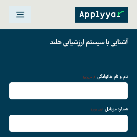
Ski
t
oggle
conten
gation
آشنایی با سیستم ارزشیابی هلند
خانه
مقاصد تحصیلی
نام و نام خانوادگی
(ضروری)
دانشگاهها
سوالات متداول
شماره موبایل
(ضروری)
درباره ما