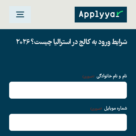
Ski
t
oggle
conten
gation
شرایط ورود به کالج در استرالیا چیست؟ 2026
خانه
مقاصد تحصیلی
نام و نام خانوادگی
(ضروری)
دانشگاهها
سوالات متداول
شماره موبایل
(ضروری)
درباره ما