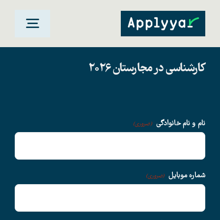
Ski
t
oggle
conten
gation
کارشناسی در مجارستان 2026
خانه
مقاصد تحصیلی
نام و نام خانوادگی
(ضروری)
دانشگاهها
سوالات متداول
شماره موبایل
(ضروری)
درباره ما