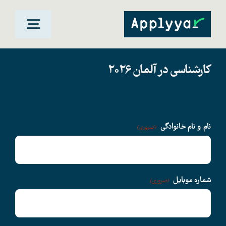
Ski
t
oggle
conten
gation
کارشناسی در آلمان 2026
خانه
مقاصد تحصیلی
نام و نام خانوادگی
(ضروری)
دانشگاهها
سوالات متداول
شماره موبایل
(ضروری)
درباره ما