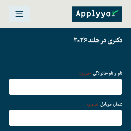
Ski
t
oggle
conten
gation
دکتری در هلند 2026
خانه
مقاصد تحصیلی
نام و نام خانوادگی
(ضروری)
دانشگاهها
سوالات متداول
شماره موبایل
(ضروری)
درباره ما