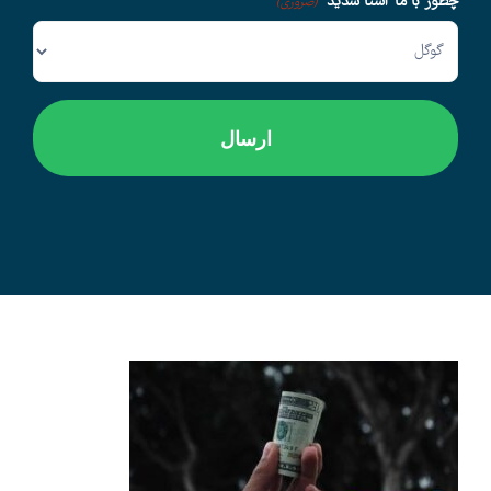
چطور با ما آشنا شدید
(ضروری)