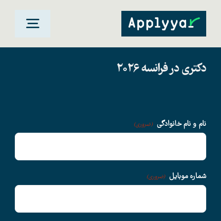
Ski
t
oggle
conten
gation
دکتری در فرانسه 2026
خانه
مقاصد تحصیلی
نام و نام خانوادگی
(ضروری)
دانشگاهها
سوالات متداول
شماره موبایل
(ضروری)
درباره ما