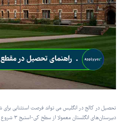
تحصیل در کالج‌ در انگلیس می تواند فرصت استثنایی برای
دبیرستان‌های انگلستان معمولا از سطح کی-استیج 3 شروع شده و به سطح کی-استیج 4 که شامل؛ گذراندن GCSE می‌شود، می‌رسند.