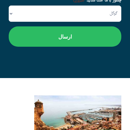
چطور با ما آشنا شدید
(ضروری)