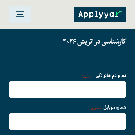
Ski
t
oggle
conten
gation
کارشناسی در اتریش 2026
خانه
مقاصد تحصیلی
نام و نام خانوادگی
(ضروری)
دانشگاهها
سوالات متداول
شماره موبایل
(ضروری)
درباره ما