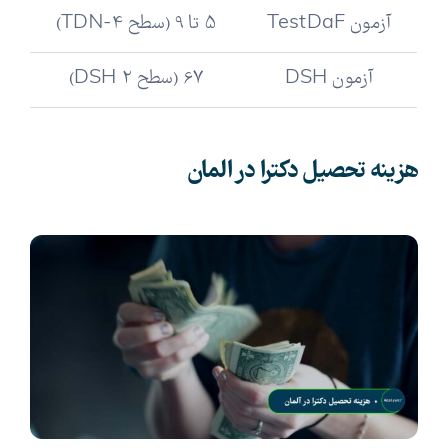
آزمون TestDaF
5 تا 9 (سطح TDN-4)
آزمون DSH
67 (سطح DSH 2)
هزینه تحصیل دکترا در المان