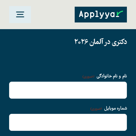
Ski
t
oggle
conten
gation
دکتری در آلمان 2026
خانه
مقاصد تحصیلی
نام و نام خانوادگی
(ضروری)
دانشگاهها
سوالات متداول
شماره موبایل
(ضروری)
درباره ما